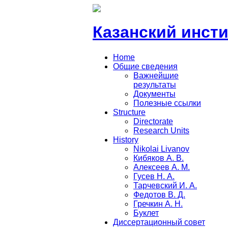
Казанский инст
Home
Общие сведения
Важнейшие
результаты
Документы
Полезные ссылки
Structure
Directorate
Research Units
History
Nikolai Livanov
Кибяков А. В.
Алексеев А. М.
Гусев Н. А.
Тарчевский И. А.
Федотов В. Д.
Гречкин А. Н.
Буклет
Диссертационный совет