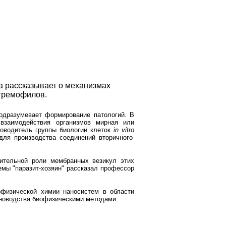
а рассказывает о механизмах
стремофилов.
одразумевает формирование патологий. В
взаимодействия организмов мирная или
ководитель группы биологии клеток
in
vitro
для производства соединений вторичного
ительной роли мембранных везикул этих
мы "паразит-хозяин" рассказал профессор
физической химии наносистем в области
отноводства биофизическими методами.