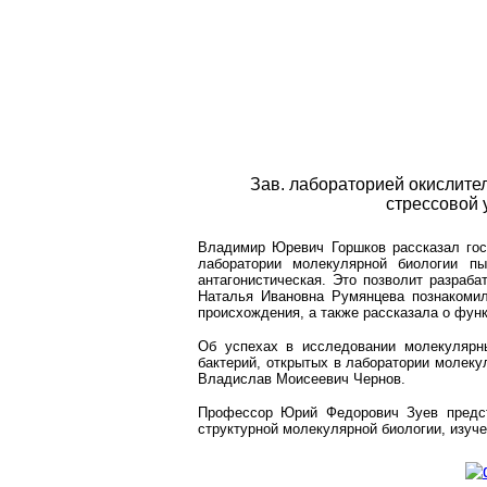
Зав. лабораторией окислите
стрессовой 
Владимир Юревич Горшков рассказал гост
лаборатории молекулярной биологии п
антагонистическая. Это позволит разраб
Наталья Ивановна Румянцева познакомил
происхождения, а также рассказала о фун
Об успехах в исследовании молекулярн
бактерий, открытых в лаборатории молек
Владислав Моисеевич Чернов.
Профессор Юрий Федорович Зуев предст
структурной молекулярной биологии, изуч