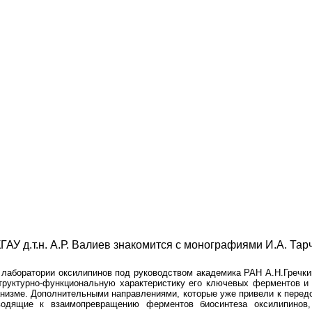
ГАУ д.т.н. А.Р. Валиев знакомится с монографиями И.А. Тар
 лаборатории оксилипинов под руководством академика РАН А.Н.Гречк
труктурно-функциональную характеристику его ключевых ферментов и
анизме. Дополнительными направлениями, которые уже привели к пере
иводящие к взаимопревращению ферментов биосинтеза оксилипинов