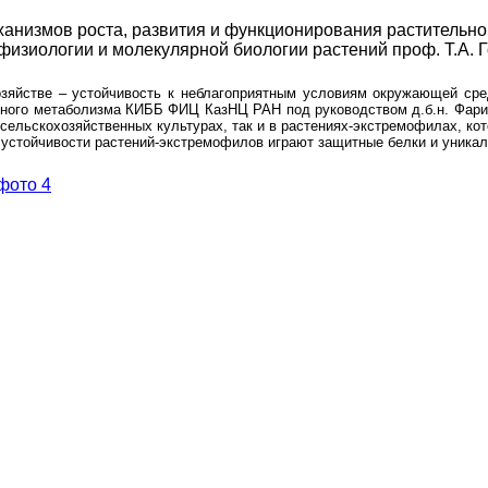
анизмов роста, развития и функционирования растительног
физиологии и молекулярной биологии растений проф. Т.А. 
зяйстве – устойчивость к неблагоприятным условиям окружающей сре
ьного метаболизма КИББ ФИЦ КазНЦ РАН под руководством д.б.н. Фар
сельскохозяйственных культурах, так и в растениях-экстремофилах, ко
 устойчивости растений-экстремофилов играют защитные белки и уника