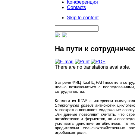
Конференция
Contacts
Skip to content
На пути к сотрудниче
There are no translations available.
5 апреля ФИЦ КазНЦ РАН посетили сотрудн
целью познакомиться с исследованиями
сотрудничества.
Коллеги из КГАУ с интересом выслушали
Streptomyces griseus
антибиотик циклогек
многократно повышает содержание совоку
Эти данные позволяют считать, что стр
антибиотиков и ферментов, но и опосред
усиливать действие антибиотиков, то 
вредителями сельскохозяйственных ра
агробиоконтроля.