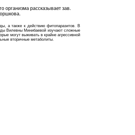
о организма рассказывает зав.
Горшкова.
ды, а также к действию фитопаразитов. В
иды Вилевны Минибаевой изучают сложные
торые могут выживать в крайне агрессивной
льные вторичные метаболиты.