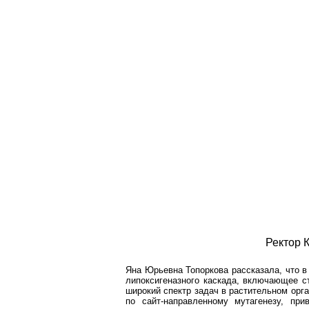
Ректор К
Яна Юрьевна Топоркова рассказала, что в
липоксигеназного каскада, включающее с
широкий спектр задач в растительном орг
по сайт-направленному мутагенезу, пр