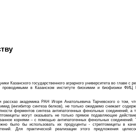
ству
ики Казанского государственного аграрного университета во главе с
, проводимыми в Казанском институте биохимии и биофизики ФИЦ
 рассказ академика РАН Игоря Анатольевича Тарчевского о том, ч
симид (ингибитор синтеза белков), не только ожидаемо снижает содерж
пности ферментов синтеза антипатогенных фенольных соединений, а 
ептомицеты могут оказывать не только прямое подавляющее действ
ованное корнями – с помощью антипатогенных фенольных соединений. Т
можно было бы использовать их продуценты - стрептомицеты в каче
стений. Для практической реализации этого предложения целесо