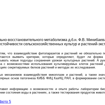
льно-восстановительного метаболизма д.б.н. Ф.В. Минибаев
устойчивости сельскохозяйственных культур и растений-эк
ям, что взаимодействие фитопаразитов и растений не обязательно п
ытаются выявить критерии, которые определяют, будет ли форма 
атывать новые подходы сохранения урожая культурных растений. А ру
а с возможностями использования культивируемых клеток растений 
кциях секретируемых белков растений и методах их исследования.
ых механизмов взаимодействия микоплазм и растений, а также знач
улярных основ патогенеза КИББ ФИЦ КазНЦ РАН, в формировании систе
авил информацию о возможностях и опыте работы лаборатории био
ении состояния воды в растениях, а также тестирования продуктов жив